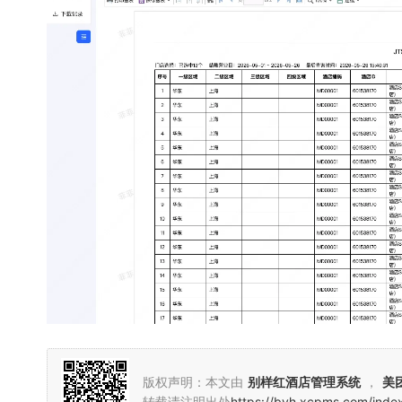
版权声明：本文由
别样红酒店管理系统
，
美
转载请注明出处
https://byh.xcpms.com/inde