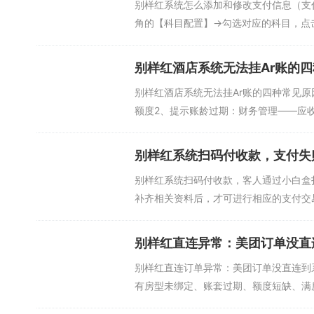
别样红系统怎么添加和修改支付信息（支付
角的【科目配置】->勾选对应的科目，点
别样红酒店系统无法挂Ar账的
别样红酒店系统无法挂Ar账的四种常见
额度2、提示账龄过期：财务管理——应收
别样红系统扫码付收款，支付失
别样红系统扫码付收款，客人通过小白盒
补齐相关资料后，才可进行相应的支付交易
别样红直连异常：美团订单没直
别样红直连订单异常：美团订单没直连到
有房型未绑定、账套过期、额度短缺、满房