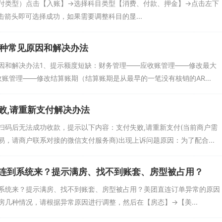
类型）点击【入账】->选择科目类型【消费、付款、押金】->点击左下
击箭头即可选择成功，如果需要调整科目的显...
四种常见原因和解决办法
原因和解决办法1、提示额度短缺：财务管理——应收账管理——修改最大
账管理——修改结算账期（结算账期是从最早的一笔没有核销的AR...
败,请重新支付解决办法
扫码后无法成功收款，提示以下内容：支付失败,请重新支付(当前商户需
，请商户联系对接的微信支付服务商)出现上诉问题原因：为了配合...
连到系统来？提示满房、找不到账套、房型被占用？
系统来？提示满房、找不到账套、房型被占用？美团直连订单异常的原因
几种情况，请根据异常原因进行调整，然后在【房态】->【美...