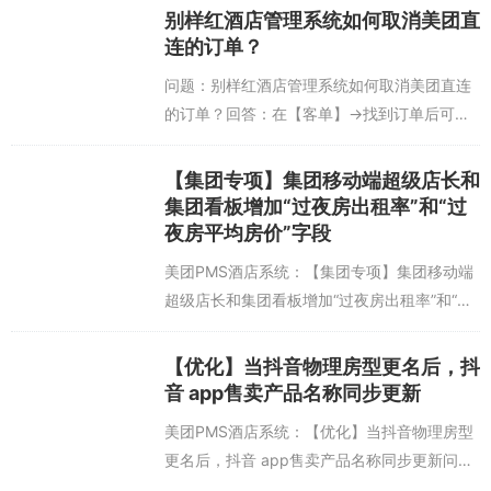
融合版的电竞荣...
别样红酒店管理系统如何取消美团直
连的订单？
问题：别样红酒店管理系统如何取消美团直连
的订单？回答：在【客单】->找到订单后可直
接点击【取消订单】，无法成功取消订单的原
因如下，请根据提示解决（若设计集团配置参
【集团专项】集团移动端超级店长和
数，请联系总部统一配置哦~）。①...
集团看板增加“过夜房出租率”和“过
夜房平均房价”字段
美团PMS酒店系统：【集团专项】集团移动端
超级店长和集团看板增加“过夜房出租率”和“过
夜房平均房价”字段问题背景：集团反馈希望集
团侧移动端经营看板增加过夜房出租率、过夜
【优化】当抖音物理房型更名后，抖
房平均房价字段，方便集团深度分析...
音 app售卖产品名称同步更新
美团PMS酒店系统：【优化】当抖音物理房型
更名后，抖音 app售卖产品名称同步更新问题
背景：抖音物理房型名称变更，直连日历房无