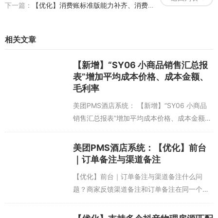
下一篇：
【优化】消费账标准版能力补齐、消费账户设置体验优化、入负账权限拆分、现场授权能力补充
相关文章
【新增】“SY06 小商品销售汇总报
表”增加平均成本价格、成本金额、
毛利率
美团PMS酒店系统： 【新增】“SY06 小商品
销售汇总报表”增加平均成本价格、成本金额、
毛利率问题背景：a.商家使用商品库存模块，
售卖小商品时，想要查询售卖商品的成本，毛
美团PMS酒店系统：【优化】前台
利，在CK03报表...
｜订单备注与渠道备注
【优化】前台｜订单备注与渠道备注什么问
题？商家反馈渠道备注和订单备注在同一个单
元格中显示，这容易导致误删内容。另外，订
单备注最对允许录入200个字，而渠道备注需