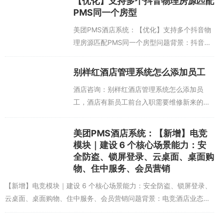
【优化】支持多个抖音物理房源匹配
要占掉120-260个字，留给前台的录入...
PMS同一个房型
美团PMS酒店系统：【优化】支持多个抖音物
理房源匹配PMS同一个房型问题背景：抖音物
理房型与PMS本地房型只能 1v1绑定，导致①
抖音上线多个特色房源后，无法匹配PMS同一
别样红酒店管理系统怎么添加员工
个本地房型；②抖音房源与PM...
酒店咨询：别样红酒店管理系统怎么添加员
工，酒店有新员工前台入职需要维修新来的前
台、财务、房务等创建别样红酒店管理软件的
账号，以下为操作教程：操作步骤：【设置】-
美团PMS酒店系统：【新增】电竞
>【酒店信息维护】->【用户...
模块｜建设 6 个核心场景能力：安
全防盗、锁屏登录、云桌面、桌面购
物、住中服务、会员营销
【新增】电竞模块｜建设 6 个核心场景能力：安全防盗、锁屏登录、
云桌面、桌面购物、住中服务、会员营销问题背景：电竞酒店业态所
需要的登录合规、电脑安全、电脑购物、住中客需等， 现在还需要走