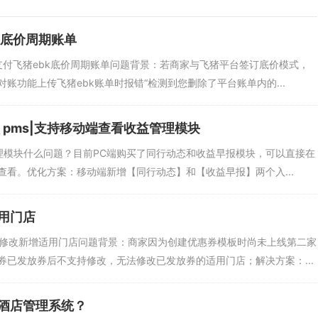
k底价周期账单
支付飞猪ebk底价周期账单问题背景：若商家与飞猪平台签订底价模式，
账功能上传飞猪ebk账单时报错“检测到您删除了平台账单内的...
 pms|支持移动端查看收益管理模块
管理模块什么问题？目前PC端购买了同行动态和收益早报模块，可以直接在
看。优化方案：移动端新增【同行动态】和【收益早报】两个入...
用门店
持修改新增适用门店问题背景：商家因为创建优惠券模板时尚未上线第二家
已发放券后不支持修改，无法修改已发放券的适用门店；解决方案：...
酒店管理系统？