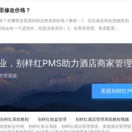
里修改价格？
格？在哪里设置房间商品售卖的价格？教程：1、先完成仓库的货物类别
的时候会有一个进货价，但是没有卖价）2、在库存管理。售卖配置...
业，别样红PMS助力酒店商家管
管理系统
美团别样红PM
别样红系统教程
别样红收益管理
别样红酒店管理系统教程视频
系统授权合作商、别样红前台系统，别样红酒店管理系统，美团酒店管理软
软件
|
酒店智能客控
|
LKY蓝客云
|
英文酒店管理系统
|
酒店投影仪