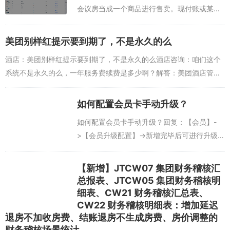
会议房当成一个商品进行售卖。现付账或某房
间入账选择会议费即可。说明：使用前需要现
在商品里面添加会议这一项，添加商品的办法
美团别样红提示要到期了，不是永久的么
如下：【设置】->【酒店信息维护...
酒店：美团别样红提示要到期了，不是永久的么酒店咨询：咱们这个
系统不是永久的么，一年服务费续费是多少啊？解答：美团酒店管理
系统/别样红酒店管理系统不是免费的，一般首年会有一个购买费用，
第二年起会有年费，...
如何配置会员卡手动升级？
如何配置会员卡手动升级？回复：【会员】-
>【会员升级配置】->新增完毕后可进行升级
操作->【会员卡升级】->搜索会员信息点击
【升级】。...
【新增】JTCW07 集团财务稽核汇
总报表、JTCW05 集团财务稽核明
细表、CW21 财务稽核汇总表、
CW22 财务稽核明细表：增加延迟
退房不加收房费、结账退房不生成房费、房价调整的
财务稽核场景统计