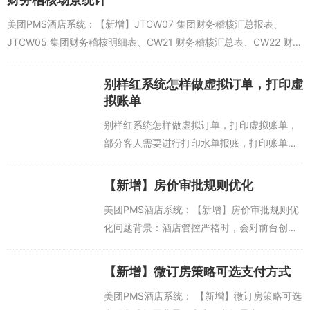
美团PMS酒店系统：【新增】JTCW07 集团财务稽核汇总报表、
JTCW05 集团财务稽核明细表、CW21 财务稽核汇总表、CW22 财务
稽核明细表：增加延迟退房不加收房费、结账退房不生成房费、房价
调...
别样红系统怎样做虚拟订单，打印虚
拟账单
别样红系统怎样做虚拟订单，打印虚拟账单，
部分客人需要进行打印水单报账，打印账单时
剔除了一些个性化的需求，为了满足这一类特
殊客人的特殊需求，我们需要进行虚拟账单的
【新增】房价审批规则优化
操作，步骤如下。【账务】->【虚拟...
美团PMS酒店系统：【新增】房价审批规则优
化问题背景：酒店管控严格时，会对前台创建
订单自定义房价做规则要求，超过房价规则的
设定值时，需要做审批；现状：前台预订单
【新增】微订房策略可选支付方式
时，输入的自定义房价与下单房型的售卖价
美团PMS酒店系统： 【新增】微订房策略可选
做...