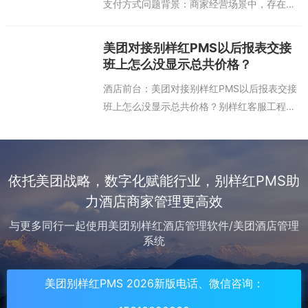
支付方式问题背景：商家经营场景中，存在会
员享受的折扣权益和储值资产耦合使用的场
景，不同商家对耦合场景有不同诉求，例如：
美团对接别样红PMS以后报表交接
① 通过储值获得的高等级权益...
班上怎么没显示总共价格？
酒店前台：美团对接别样红PMS以后报表交接
班上怎么没显示总共价格？别样红客服工程
师：总共价格：是指付款吗？ 如果您对接设置
的自动入账，这部分不是前台操作的，肯定就
不是前台工号名下，现金、微...
依托美团战略，数字化赋能行业，别样红PMS助
力酒店商家管理更高效
与更多同行一起使用美团别样红酒店管理软件/美团酒店管理
系统
美团别样红PMS 2026新版电话、微信咨询：