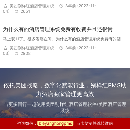
单的收银功能，比如住满满酒店管理系统、订单来了PMS系统、云掌
美团别样红酒店管理系统
3年前
(2023-11-
柜PMS系统。餐饮管理、会议管理、电竞房管理、协议单位、商品售
04)
2651
卖、库存管理...
为什么有的酒店管理系统免费有收费并且还很贵
马上双11了。很多酒店在问。为什么有的酒店管理系统免费有的酒店
管理系统收费并且还很贵？我们分两节来交流探讨免费的酒店管理系
美团别样红酒店管理系统
3年前
(2023-11-
统和收费酒店管理系统的区别。 第一节：免...
03)
2908
依托美团战略，数字化赋能行业，别样红PMS助
力酒店商家管理更高效
与更多同行一起使用美团别样红酒店管理软件/美团酒店管理
系统
咨询微信：
bieyanghongpms
点击复制并跳转微信
美团别样红PMS 2026新版电话、微信咨询：