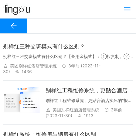
别样红三种交班模式有什么区别？
别样红三种交班模式有什么区别？【备用金模式】：①权责制。②
前台存放固定的备用金金额（无需录入系统），根据“SY01 交班报表
美团别样红酒店管理系统
3年前
(2023-11-
（权责制）”中的“现金交款”金额进行交班，正数交给财务，负数财务
30)
1436
补齐。③每天...
别样红工程维修系统，更贴合酒店实际的“报修神器”
别样红工程维修系统，更贴合酒店实际的“报修
神器”使用前报修方式相对传统，定位问题难任
美团别样红酒店管理系统
3年前
务跨部门反复流转，维修效率低任务完成情况
(2023-11-30)
1913
缺少反馈，信息不透明报修记录依赖线下，无
法指导酒店运营决策使用后报修信息线上...
别样红系统：维修房与锁房有什么区别