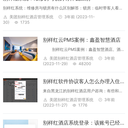
别样红系统：维修房与锁房有什么区别解答：锁房：临时带客人看
房，上锁让前台同事了解一下，不要同时将房间开给其他客人入住；
美团别样红酒店管理系统
3年前
(2023-11-
锁房不影响可售数，不影响出租率；维修房：房屋需要维修的时候进
30)
1735
行设置，会影响可售数、...
别样红云PMS案例：鑫盈智慧酒店
别样红云PMS案例：鑫盈智慧酒店。酒店
位于云南省普洱市思茅区南部区，相邻高铁
美团别样红酒店管理系统
3年前
站，交通便利，周围环境优美。我们的客房设
(2023-11-29)
48200
施齐全，配有空调、电视、智能...
别样红软件协议客人怎么办理入住和处理？
来自黑龙江的别样红酒店用户咨询：有些和公
司签订了协议的人来住宿，但是先办理了入住
美团别样红酒店管理系统
3年前
没付钱，这样的怎么进行处理呢？操作教程：
(2023-11-27)
1776
1、【客户关系】->【公司客户维护】->【新
增】，公司名称不能重复；...
别样红酒店系统登录：该账号已经被禁用，无法登录! 解决办法