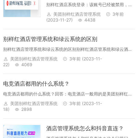
别样红酒店系统登录：该账号已经被禁用，无
法登录!背景：酒店员工登录账号，输入账号和
美团别样红酒店管理系统
3年前
密码后提示：该账号已经被禁用，无法登录!原
(2023-11-27)
4438
因:发生该情况主要是因为，这个账号被我们的
管理员禁用了，因此会有此提示。处理...
别样红酒店管理系统和绿云系统的区别
别样红酒店管理系统和绿云系统的区别别样红酒店管系统和绿云酒店
管理系统都是酒店行业知名的PMS品牌，两款软件有着各自的特色。
美团别样红酒店管理系统
3年前
(2023-11-
今天我们一起交流下别样红酒店管理系统和绿云软件的区别。PMS品
22)
4069
牌名别样红酒店管...
电竞酒店都用的什么系统？
电竞酒店都用的什么系统？回答：电竞酒店一般用的是美团别样红酒
店管理系统-电竞荣耀版PMS。拓展知识：美团别样红电竞酒店管理系
美团别样红酒店管理系统
3年前
(2023-11-
统都有哪些功能呢？一、实时房态智能防盗降低损失房态界面展示电
18)
2898
脑设备当前状态，...
酒店管理系统怎么和抖音直连？