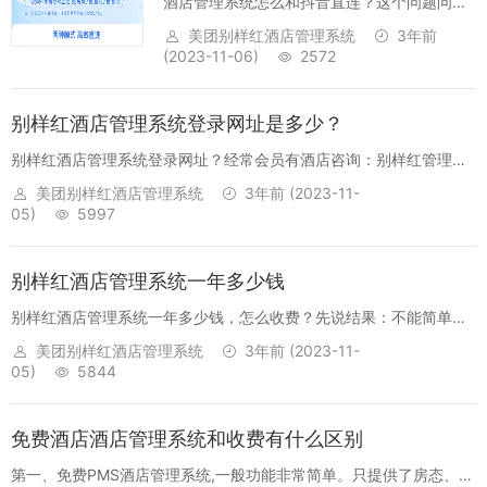
酒店管理系统怎么和抖音直连？这个问题问的
很好，现在优秀的酒店PMS管理系统已经能直
美团别样红酒店管理系统
3年前
连抖音日历房、直连抖音预售券。订单实时同
(2023-11-06)
2572
步、调价实时同步、库存实时同步，更高效，
更省时，更省心。实现方法：开通别样红酒...
别样红酒店管理系统登录网址是多少？
别样红酒店管理系统登录网址？经常会员有酒店咨询：别样红管理系
统怎么登陆？ 一般都是酒店有新同事、有新的股东，不知道怎么
美团别样红酒店管理系统
3年前
(2023-11-
登陆？其次就是酒店电脑重装，电脑上所有都没...
05)
5997
别样红酒店管理系统一年多少钱
别样红酒店管理系统一年多少钱，怎么收费？先说结果：不能简单的
用一年多少钱来计算，一般是首年的初装费+第二年年费。别样红酒
美团别样红酒店管理系统
3年前
(2023-11-
店管理系统收费标准主要参考几个因素。第一、我们的酒店经营哪些
05)
5844
业态。比如客房、餐饮...
免费酒店酒店管理系统和收费有什么区别
第一、免费PMS酒店管理系统,一般功能非常简单。只提供了房态、简