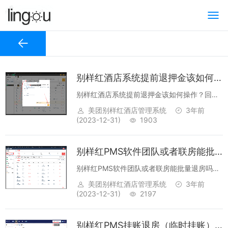
别样红酒店系统提前退押金该如何操作？
别样红酒店系统提前退押金该如何操作？回
答：【账务】->勾选需要处理的账务点击【部
美团别样红酒店管理系统
3年前
分结账】->选择退款方式（和实际保持一致）
(2023-12-31)
1903
即可。...
别样红PMS软件团队或者联房能批量退房吗？
别样红PMS软件团队或者联房能批量退房吗？
回答：可以。操作办法：点击接待右侧的【合
美团别样红酒店管理系统
3年前
计金额】->【账务】->【结账退房】->选择一
(2023-12-31)
2197
起退房的房号直接退房即可。...
别样红PMS挂账退房（临时挂账）的订单怎么在报表中查询呢