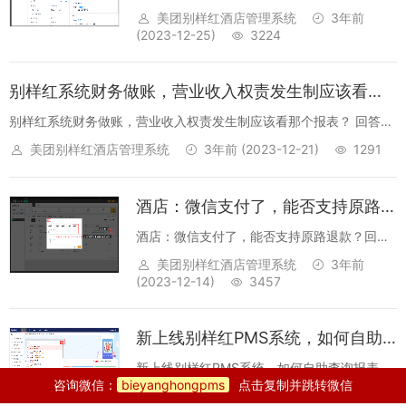
吗？回答：别样红PMS入住后，可以修改价
美团别样红酒店管理系统
3年前
格。操作教程：点击【详单】->【房间信息】-
(2023-12-25)
3224
>【改价】，仅支持夜审前修改房价，夜审后
房价错误无法直接修改，可...
别样红系统财务做账，营业收入权责发生制应该看那个报表？
别样红系统财务做账，营业收入权责发生制应该看那个报表？ 回答：
酒店财务做账想看营业报表（权责发生的话）可以看CW02 营业收入
美团别样红酒店管理系统
3年前
(2023-12-21)
1291
汇总报表(权责制)(固化)报表说明供财务做权责制的财务收入报表的...
酒店：微信支付了，能否支持原路退款？
酒店：微信支付了，能否支持原路退款？回
答：别样红酒店管理系统支持押金（微信、支
美团别样红酒店管理系统
3年前
付宝）原路退回怎么实现？点击该笔账务的三
(2023-12-14)
3457
个小点的图标，选择【在线退款】->录入退款
金额即可（原路退回）。退款到账方式...
新上线别样红PMS系统，如何自助查询报表数据？
新上线别样红PMS系统，如何自助查询报表数
咨询微信：
bieyanghongpms
点击复制并跳转微信
据，找到自己想要的那一份数据呢？操作教
美团别样红酒店管理系统
3年前