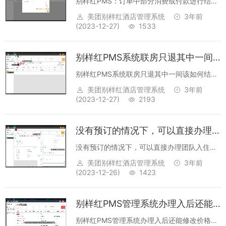
别样红PMS：订单中部分消费或付款进行结
算，应该如何操作回答：【账务】->勾选消费
美团别样红酒店管理系统
3年前
或付款明细点击【部分结账】->根据实际发生
(2023-12-27)
1533
的付款进行录入即可。...
别样红PMS系统联房只退其中一间该如何结账?
别样红PMS系统联房只退其中一间该如何结
账?回答：如果客人自行结账，请点击【结账退
美团别样红酒店管理系统
3年前
房】；若由他人结账，请点击【挂账退
(2023-12-27)
2193
房】。...
没有预订的情况下，可以直接办理团队入住吗 ？
没有预订的情况下，可以直接办理团队入住吗
？回答：不可以，操作团队入住必须要办理预
美团别样红酒店管理系统
3年前
订，可以至少一个房间办理预订，其他房间后
(2023-12-26)
1423
续添加到团队都可以。转团队入住的办法：
【详单】->【转入团队】->...
别样红PMS管理系统办理入后还能修改价格吗？
别样红PMS管理系统办理入后还能修改价格