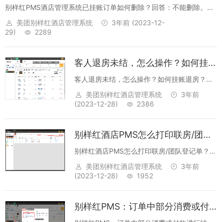
别样红PMS酒店管理系统已挂账订单如何删除？回答：不能删除。系
统不支持任何数据的删除，已挂账订单只是一种订单状态（代表客人
美团别样红酒店管理系统
3年前
(2023-12-
离店，账务未结清），待账务结清后结账退房即可。...
29)
2289
客人退房未结，怎么操作？如何挂账退房？
客人退房未结，怎么操作？如何挂账退房？回
答：【账务】->【挂账退房】，输入挂账原因
美团别样红酒店管理系统
3年前
即可完成退房。友情提示：挂账退房常用于订
(2023-12-28)
2386
单还有余额的情况或者团队中个别客人提前退
房时使用，若有账务风险时请谨慎操...
别样红酒店PMS怎么打印联房/团队登记单？
别样红酒店PMS怎么打印联房/团队登记单？回
答：找到联房订单->点击左上角接待处的【合
美团别样红酒店管理系统
3年前
计金额】->【详单】->【打印联房登记
(2023-12-28)
1952
单】。...
别样红PMS：订单中部分消费或付款进行结算，应该如何操作