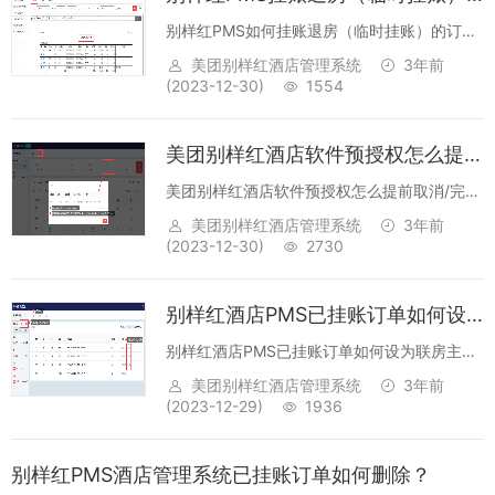
别样红PMS如何挂账退房（临时挂账）的订单
怎么在报表中查询呢回答：【报表】->【SY22
美团别样红酒店管理系统
3年前
临时挂账一览报表】...
(2023-12-30)
1554
美团别样红酒店软件预授权怎么提前取消/完成掉？
美团别样红酒店软件预授权怎么提前取消/完成
掉？回答：【账务】->【预授权明细】->取消
美团别样红酒店管理系统
3年前
或者完成（可以完成部分金额）。常见的预授
(2023-12-30)
2730
权分为以下两种：①银行卡预授权：只有记录
作用，PMS系统不做对...
别样红酒店PMS已挂账订单如何设为联房主单？
别样红酒店PMS已挂账订单如何设为联房主
单？回答;点击接待右侧的【合计金额】->【详
美团别样红酒店管理系统
3年前
单】->【设为主单】。无论哪个订单是主单，
(2023-12-29)
1936
都不会影响结算哦~...
别样红PMS酒店管理系统已挂账订单如何删除？