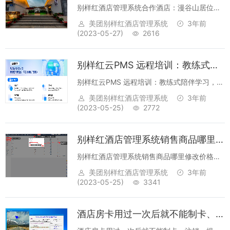
别样红酒店管理系统合作酒店：漫谷山居位于
江苏省常州市武进区雪堰镇嬉戏路，依山而
美团别样红酒店管理系统
3年前
居，独有超大庭院，享受私人的山水与花草空
(2023-05-27)
2616
间。 距离嬉戏谷、太湖湾露宿营...
别样红云PMS 远程培训：教练式陪伴学习
别样红云PMS 远程培训：教练式陪伴学习，更
灵活 更高效 不受时间空间限制课程亮点通用性
美团别样红酒店管理系统
3年前
模拟酒店前台的一天，结合PMS功能进行酒店
(2023-05-25)
2772
业务指导;酒店小白从0上手，对前台接待流程
进行巩固记忆。微信带教7天讲...
别样红酒店管理系统销售商品哪里修改价格？
别样红酒店管理系统销售商品哪里修改价格？
在哪里设置房间商品售卖的价格？教程：1、先
美团别样红酒店管理系统
3年前
完成仓库的货物类别设置---商品设置---门店进
(2023-05-25)
3341
货。（进货的时候会有一个进货价，但是没有
卖价）2、在库存管理。售卖配置...
酒店房卡用过一次后就不能制卡、注销，提示房卡有问题需要联系门锁厂家