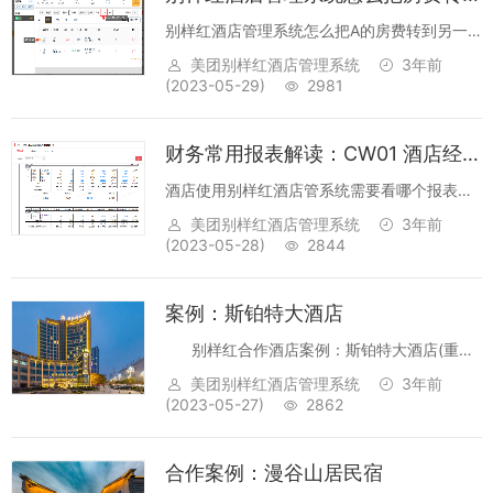
别样红酒店管理系统怎么把A的房费转到另一
个客人B的房间上？别样红软件则么操作转
美团别样红酒店管理系统
3年前
账？操作步骤:进入需要转出的房间，账务，勾
(2023-05-29)
2981
选所需要转出的房费账务，在转入账号中选择
转入的目标对象，备注上转账原因，最后点
财务常用报表解读：CW01 酒店经营科目汇总表(固化)
确...
酒店使用别样红酒店管系统需要看哪个报表，
酒店财务如何做账，酒店财务报表报表说明试
美团别样红酒店管理系统
3年前
算平衡表，全面反映了每个入账科目的每天发
(2023-05-28)
2844
生、结账收回、未结客账余额汇总数，从客人
入住到结账退房账务变动全景全闭环用于财
案例：斯铂特大酒店
务...
别样红合作酒店案例：斯铂特大酒店(重庆
西站店)客房数：216间，联系方式：023-
美团别样红酒店管理系统
3年前
68688888，地处重庆西城核心商业圈，距离
(2023-05-27)
2862
巴国城商业步行街约1.3公里，...
合作案例：漫谷山居民宿