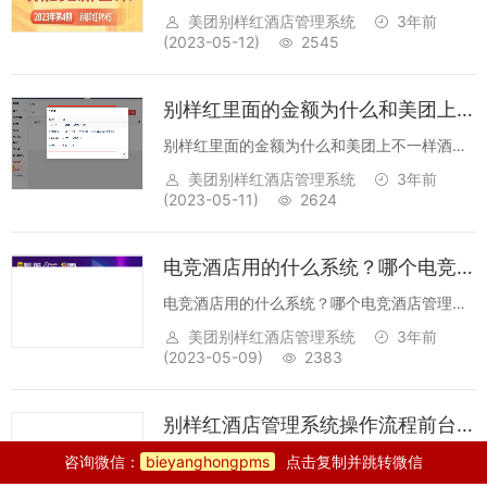
集。 此前，有商户反馈客房清扫的相关设
美团别样红酒店管理系统
3年前
置不灵活，不太符合酒店的实际使用场景；客
(2023-05-12)
2545
人借用酒店的物品，无法进行线上管理，导
致...
别样红里面的金额为什么和美团上不一样
别样红里面的金额为什么和美团上不一样酒
店：别样红里面的金额为什么和美团上不一样
美团别样红酒店管理系统
3年前
问题分析：醉了美团直连后别样红酒店管理系
(2023-05-11)
2624
统里面会有一个“房价”和“入账”，酒店描述的金
额不一样我们具体要看是“房价”还是“...
电竞酒店用的什么系统？哪个电竞酒店管理系统比较好？
电竞酒店用的什么系统？哪个电竞酒店管理系
统比较好？ 背景：近两年电竞酒店越来越
美团别样红酒店管理系统
3年前
多，部分是专业的电竞酒店，有的是存量的进
(2023-05-09)
2383
度改造了一部分房间作为电竞房...
别样红酒店管理系统操作流程前台帐号密码怎么找回?
别样红酒店管理系统操作流程前台帐号密码怎
咨询微信：
bieyanghongpms
点击复制并跳转微信