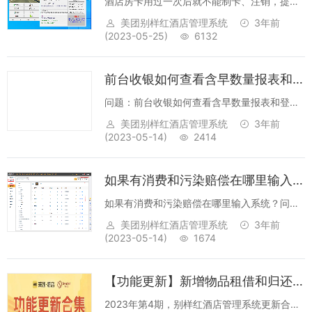
酒店房卡用过一次后就不能制卡、注销，提示
房卡有问题需要联系门锁厂家问题还原;某新酒
美团别样红酒店管理系统
3年前
店上线了别样红酒店管理系统，对接好了门锁
(2023-05-25)
6132
软件，通过测试可以正常使用，经过几天试营
业，酒店反馈房卡不能打开房间了，进一步...
前台收银如何查看含早数量报表和登记含早数量报表
问题：前台收银如何查看含早数量报表和登记
含早数量报表教程：别样红早餐相关报表查询
美团别样红酒店管理系统
3年前
流程早餐报表和其他报表类似，点报表NEWS
(2023-05-14)
2414
后，搜索关键词 然后收藏该报表，下一次每次
进入报表就在左边已搜里边了，方便查看...
如果有消费和污染赔偿在哪里输入系统？
如果有消费和污染赔偿在哪里输入系统？问题
分析：酒店的别样红酒店管理系统可能是新启
美团别样红酒店管理系统
3年前
用系统，商品库存和赔偿还没有设置。配置流
(2023-05-14)
1674
程： &nbs...
【功能更新】新增物品租借和归还功能、客房清扫多个模块优化！
2023年第4期，别样红酒店管理系统更新合