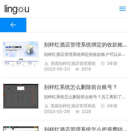
别样红酒店管理系统绑定的收款账户可以从公司修改为个人账号吗？
别样红酒店管理系统绑定的收款账户可以从公
司修改为个人账号吗？别样红PMS扫码枪收
美团别样红酒店管理系统
3年前
款：企业公司收款账户如何修改为个人账户？
(2023-05-31)
2019
回答:可以修改，别样红软件扫码付/预授权/扫
码枪收款，支持对公银行账号和对私法人...
别样红系统怎么删除前台账号？
别样红系统怎么删除前台账号？员工离职了在
别样红酒店管理系统里面怎么删除？问题回
美团别样红酒店管理系统
3年前
答：抱歉，员工信息不支持删除（报表数据已
(2023-05-29)
2229
存在），建议停用该用户。【设置】->【酒店
信息维护】->【用户账号信息...
别样红酒店管理系统怎么把房费转到另一个房间