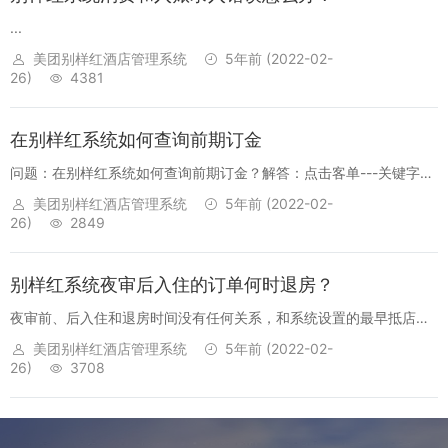
...
美团别样红酒店管理系统
5年前
(2022-02-
26)
4381
在别样红系统如何查询前期订金
问题：在别样红系统如何查询前期订金？解答：点击客单---关键字搜
索“ 客人名字"找到预定人---预定中---查看----账务---结账---退款...
美团别样红酒店管理系统
5年前
(2022-02-
26)
2849
别样红系统夜审后入住的订单何时退房？
夜审前、后入住和退房时间没有任何关系，和系统设置的最早抵店时
间有关，在最早抵店时间之前入住的订单，默认当日退房。（具体可
美团别样红酒店管理系统
5年前
(2022-02-
搜索“最早抵店”相关知识）①夜审前入住，若订单为当日退房，那么
26)
3708
夜审时订单会生成房...