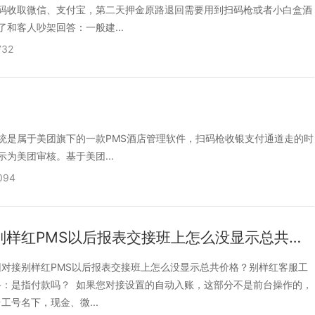
码收取微信、支付宝，第二天押金原路退回需要用到扫码枪或者小白盒酒
和客人吵架回答：一般建...
732
统是属于美团旗下的一款PMS酒店管理软件，扫码枪收银支付通道走的时
为美团审核。基于美团...
094
美团对接别样红PMS以后报表交接班上怎么没显示总共价格？
对接别样红PMS以后报表交接班上怎么没显示总共价格？别样红客服工
格：是指付款吗？ 如果您对接设置的自动入账，这部分不是前台操作的，
工号名下，现金、微...