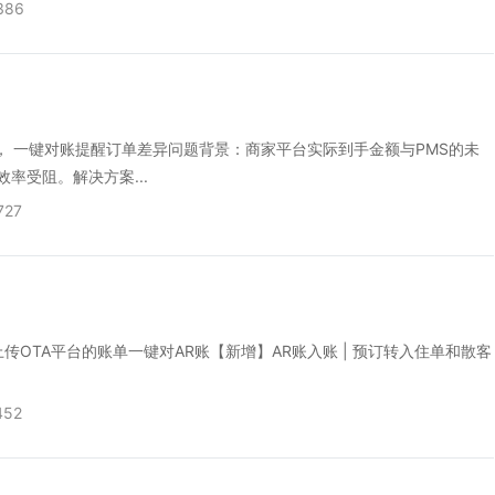
386
， 一键对账提醒订单差异问题背景：商家平台实际到手金额与PMS的未
率受阻。解决方案...
727
上传OTA平台的账单一键对AR账【新增】AR账入账 | 预订转入住单和散客
452