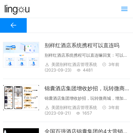
别样红酒店系统携程可以直连吗
别样红酒店系统携程可以直连嘛回复：可以的
知名酒店管理系统品牌-别样红云PMS在
美团别样红酒店管理系统
3年前
2023年上线了订单同步助手，不仅能对接携程
(2023-09-23)
4481
（携程、同程、去哪儿），还能直连美团、...
锦囊酒店集团增收妙招，玩转微商城，增加酒店收入
锦囊酒店集团增收妙招，玩转微商城，增加酒
店收入 问题1：微商城目前兑换/售卖哪几类
美团别样红酒店管理系统
3年前
商品的效果更好？ 微商城售卖最主要的还是
(2023-09-21)
1657
优...
全国百强酒店锦囊集团的4大营销法宝，助力会员收入增3倍？