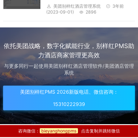
【设置】->【酒店信息维护】->【用户信息】-
美团别样红酒店管理系统
3年前
>【新增】。注意：用户账号是唯一的，创建
(2023-09-01)
2896
后不得修改，不能重复；用户职位和权限是完
全分开的，职位仅...
依托美团战略，数字化赋能行业，别样红PMS助
力酒店商家管理更高效
与更多同行一起使用美团别样红酒店管理软件/美团酒店管理
系统
美团别样红PMS 2026新版电话、微信咨询：
15310222939
咨询微信：
bieyanghongpms
点击复制并跳转微信
15310222939