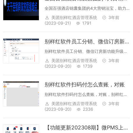
全国百强酒店锦囊集团的4大营销法宝，助力
会员收入增3倍？ 在数字化时代，酒店的
美团别样红酒店管理系统
3年前
竞争愈发激烈。除了提升酒店的服务质量、优
(2023-09-21)
1791
化客户体验外，私域流量的搭建也...
别样红软件员工分销、微信订房新功能升级了9.7
别样红软件员工分销、微信订房新功能升级了
9.71、【员工分销】员工分销中会员卡分销，
美团别样红酒店管理系统
3年前
支持到不同等级不同分佣2、【微订房】首页广
(2023-09-20)
1739
告位支持网页链接&第三方小程序...
别样红软件扫码付怎么查账，对账
别样红软件扫码付怎么查账，对账，别样红酒
店管理系统中的微信、支付宝扫码收款如何对
美团别样红酒店管理系统
3年前
账对账办法：1.【工作台】->【移动支付】-
(2023-09-20)
2336
>【支付平台】，登陆后查询交易及结算明
细、汇总。2.【报表】-&...
【功能更新202308期】微PMS上线经营简报、远期房态！新推出工程维修功能！