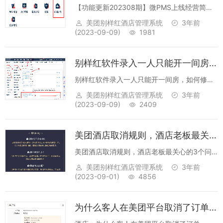
【功能更新202308期】微PMS上线经营简
报、远期房态！新推出工程维修功能！本期亮
美团别样红酒店管理系统
3年前
点功能一、微PMS增加远期房态功能，可看到
(2023-09-09)
1981
当前日期往后的可售房情况入口：【微PMS】-
【远期房态】使用场景：与PC端...
别样红软件录入一人只能开一间房，如何修改成两间或多间
别样红软件录入一人只能开一间房，如何修改
成两间或多间，不限制一个身份证开多间房回
美团别样红酒店管理系统
3年前
复：可以的，别样红软件可以对一个证件可开
(2023-09-09)
2409
房间进行数量限制和不限制，系统配置好就可
以了。【设置】->【集团参数配置】...
美团酒店取消规则，酒店老板最关心的3个问题
美团酒店取消规则，酒店老板最关心的3个问
题一、退款会不会变多?设置带罚金的取消政策
美团别样红酒店管理系统
3年前
可以有效地阻止用户的随意退款行为对于有强
(2023-09-01)
4856
退款意向的，收取的罚金可以降低商家损失;
二、用户差评咋办?当用户付罚金取消后，...
为什么客人在美团平台取消了订单，别样红软件上还显示呢？