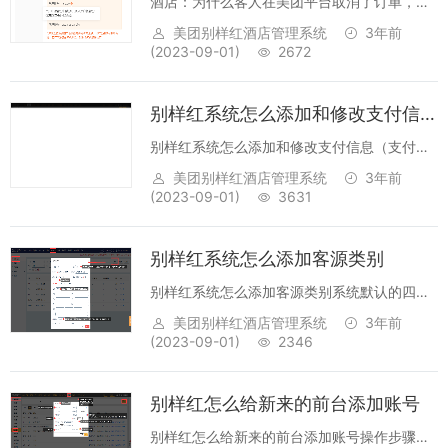
酒店：为什么客人在美团平台取消了订单，别
样红软件上还显示呢？问题回复及操作教程：
美团别样红酒店管理系统
3年前
去美团后台确认下，如果确实取消了，别样红
(2023-09-01)
2672
预订列表里面还有，操作取消就是了。 注意说
明：在美团无责取...
别样红系统怎么添加和修改支付信息（支付类型）
别样红系统怎么添加和修改支付信息（支付类
型）点击【入账】->选择科目类型【消费、付
美团别样红酒店管理系统
3年前
款、押金】->点击左下角的【科目配置】->勾
(2023-09-01)
3631
选对应的科目，点击箭头即可选择成功，如果
需要调整科目的显...
别样红系统怎么添加客源类别
别样红系统怎么添加客源类别系统默认的四大
客源：非会员、个人会员、协议公司、中介，
美团别样红酒店管理系统
3年前
暂不支持自定义添加。可将艺龙作为中介公司
(2023-09-01)
2346
添加到【中介】大类下，预订时仍可选择到艺
龙这个公司哦~小贴士：如果集团下很多门店...
别样红怎么给新来的前台添加账号
别样红怎么给新来的前台添加账号操作步骤：